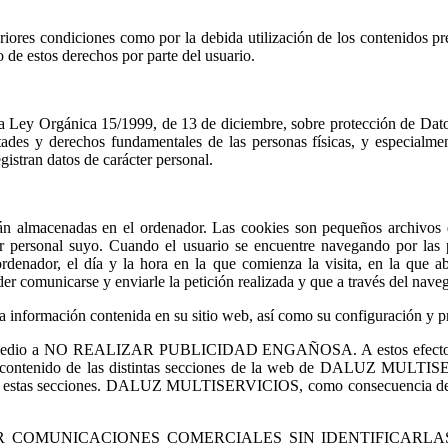
 condiciones como por la debida utilización de los contenidos presen
 de estos derechos por parte del usuario.
 la Ley Orgánica 15/1999, de 13 de diciembre, sobre protección de Dato
libertades y derechos fundamentales de las personas físicas, y esp
egistran datos de carácter personal.
macenadas en el ordenador. Las cookies son pequeños archivos qu
ácter personal suyo. Cuando el usuario se encuentre navegando p
denador, el día y la hora en la que comienza la visita, en la que ab
er comunicarse y enviarle la petición realizada y que a través del naveg
formación contenida en su sitio web, así como su configuración y pr
dio a NO REALIZAR PUBLICIDAD ENGAÑOSA. A estos efectos, por l
del contenido de las distintas secciones de la web de DALUZ MULT
 es estas secciones. DALUZ MULTISERVICIOS, como consecuencia de lo
 COMUNICACIONES COMERCIALES SIN IDENTIFICARLAS COMO