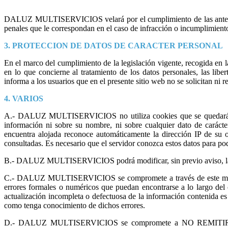
DALUZ MULTISERVICIOS velará por el cumplimiento de las anteriores
penales que le correspondan en el caso de infracción o incumplimiento
3. PROTECCION DE DATOS DE CARACTER PERSONAL
En el marco del cumplimiento de la legislación vigente, recogida en
en lo que concierne al tratamiento de los datos personales, las 
informa a los usuarios que en el presente sitio web no se solicitan ni r
4. VARIOS
A.- DALUZ MULTISERVICIOS no utiliza cookies que se quedarán al
información ni sobre su nombre, ni sobre cualquier dato de car
encuentra alojada reconoce automáticamente la dirección IP de su or
consultadas. Es necesario que el servidor conozca estos datos para pod
B.- DALUZ MULTISERVICIOS podrá modificar, sin previo aviso, la in
C.- DALUZ MULTISERVICIOS se compromete a través de este me
errores formales o numéricos que puedan encontrarse a lo largo 
actualización incompleta o defectuosa de la información contenida
como tenga conocimiento de dichos errores.
D.- DALUZ MULTISERVICIOS se compromete a NO REMITIR