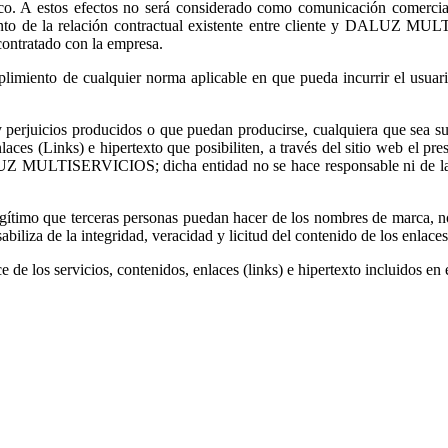
rónico. A estos efectos no será considerado como comunicación com
o de la relación contractual existente entre cliente y DALUZ MULT
 contratado con la empresa.
o de cualquier norma aplicable en que pueda incurrir el usuario en
icios producidos o que puedan producirse, cualquiera que sea su nat
ces (Links) e hipertexto que posibiliten, a través del sitio web el pres
ALUZ MULTISERVICIOS; dicha entidad no se hace responsable ni de la 
mo que terceras personas puedan hacer de los nombres de marca, nom
biliza de la integridad, veracidad y licitud del contenido de los enlace
e de los servicios, contenidos, enlaces (links) e hipertexto incluidos en e